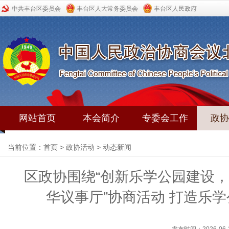
中共丰台区委员会
丰台区人大常务委员会
丰台区人民政府
网站首页
本会简介
专委会工作
政协
当前位置：
首页
>
政协活动
>
动态新闻
区政协围绕“创新乐学公园建设，
华议事厅”协商活动 打造乐学