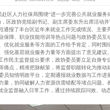
发布时间：2025-09-26 11:14
浏览次数：
624
次
打印本页
员赴区
人力社保局
围绕
“进一步完善公共就业服务
动
，
区政协党组
副书记
、副主席
姜东升
出席活动并
程通
报了丰台区
近年来
就业工作完成情况、
主要
业保障、职业技能培训等热点问题与政协委员互
、优化就业服务等方面的工作给予肯定，同时
围
、强化
基层就业服务力量
等
方面
提出
了
意见建议
工作民主监督提出要求，政协委员要立足自身专
等痛点，精准把脉献策，将监督职能转化为推动
委员知情明政平台，定期通报就业数据与工作进
力量，协同破解人力资源供需错配等堵点问题
。
将就业监督融入日常工作，通过持续跟踪问效、动