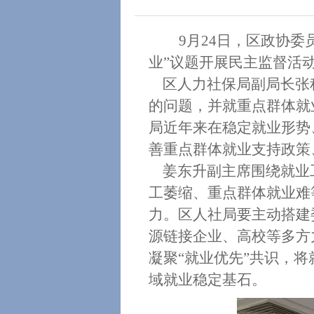
9月
24
日，区政协委
业”议题开展民主监督活
区人力社保局副局长张
的问题，并就重点群体就
局
近年
来在稳定就业形势
善重点群体就业支持
政策
姜东升
副主席围绕就业
工萎缩、重点群体就业难
力
。
区人社局要主动搭建
源链接企业、高校等多方
凝聚
“就业优先”共识，
域就业稳定基石。