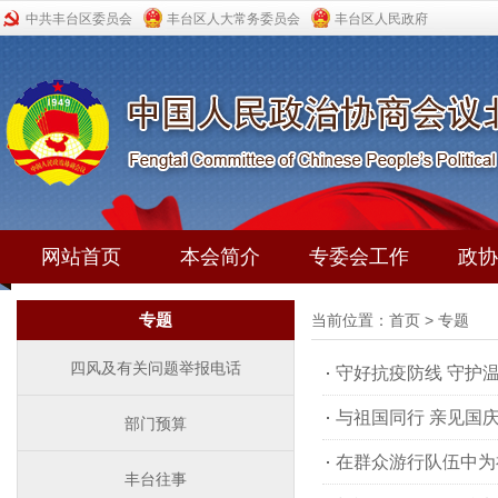
中共丰台区委员会
丰台区人大常务委员会
丰台区人民政府
网站首页
本会简介
专委会工作
政协
专题
当前位置：
首页
>
专题
四风及有关问题举报电话
守好抗疫防线 守护温
与祖国同行 亲见国庆7
部门预算
在群众游行队伍中为祖国
丰台往事