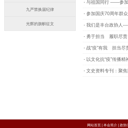
与祖国同行 ——参
九严禁换届纪律
参加国庆70周年群众游
光辉的旗帜征文
我们是丰台政协人----
勇于担当 履职尽责
战“疫”有我 担当尽责--
以文化抗“疫”传播精神力量
网站首页
|
本会简介
|
政协